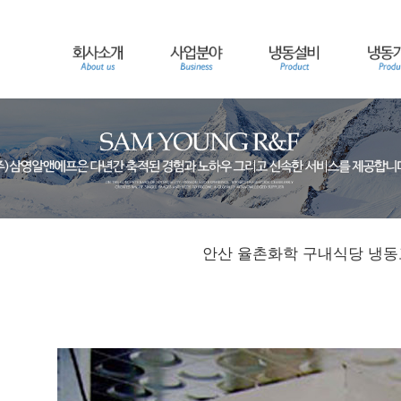
안산 율촌화학 구내식당 냉동